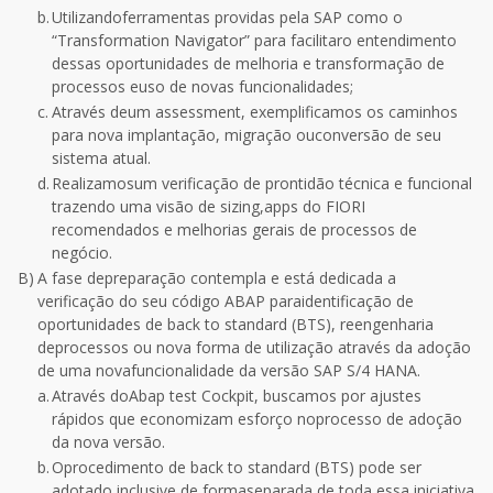
b.
Utilizandoferramentas providas pela SAP como o
“Transformation Navigator” para facilitaro entendimento
dessas oportunidades de melhoria e transformação de
processos euso de novas funcionalidades;
c.
Através deum assessment, exemplificamos os caminhos
para nova implantação, migração ouconversão de seu
sistema atual.
d.
Realizamosum verificação de prontidão técnica e funcional
trazendo uma visão de sizing,apps do FIORI
recomendados e melhorias gerais de processos de
negócio.
B)
A fase depreparação contempla e está dedicada a
verificação do seu código ABAP paraidentificação de
oportunidades de back to standard (BTS), reengenharia
deprocessos ou nova forma de utilização através da adoção
de uma novafuncionalidade da versão SAP S/4 HANA.
a.
Através doAbap test Cockpit, buscamos por ajustes
rápidos que economizam esforço noprocesso de adoção
da nova versão.
b.
Oprocedimento de back to standard (BTS) pode ser
adotado inclusive de formaseparada de toda essa iniciativa